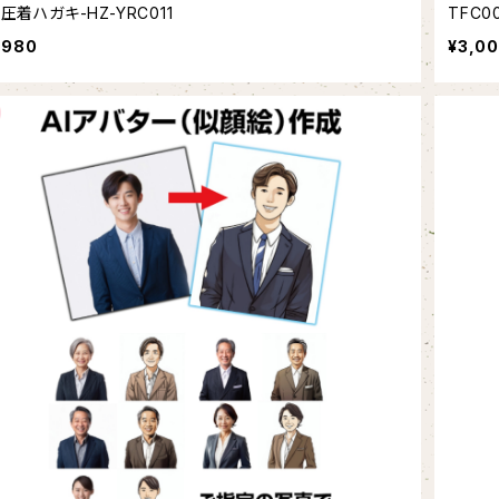
圧着ハガキ-HZ-YRC011
TFC
,980
¥3,0