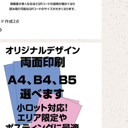
ード作成2点
0