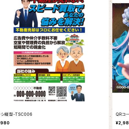
シ縦型-TSC006
QRコ
,980
¥2,9