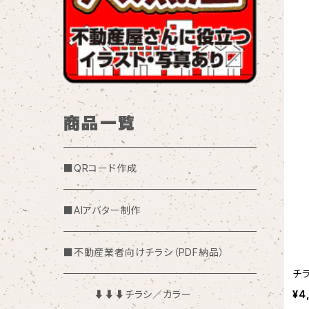
商品一覧
■QRコード作成
■AIアバター制作
■不動産業者向けチラシ（PDF納品）
チラ
¥4
⬇︎⬇︎⬇︎チラシ／カラー