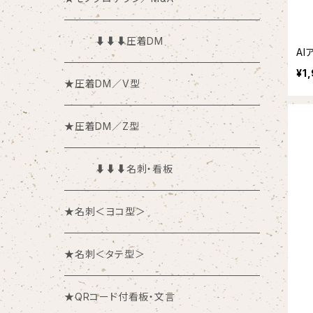
⬇︎⬇︎⬇︎圧着DM
A
¥1
★圧着DM／V型
★圧着DM／Z型
⬇︎⬇︎⬇︎名刺・看板
★名刺＜ヨコ型＞
★名刺＜タテ型＞
★QRコード付看板・文言