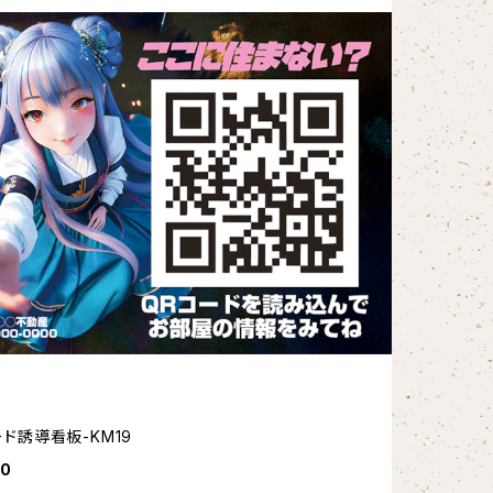
ード誘導看板-KM19
80