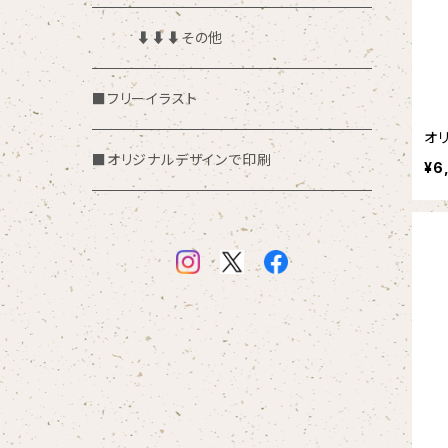
⬇︎⬇︎⬇︎その他
■フリーイラスト
オ
■オリジナルデザインで印刷
¥6